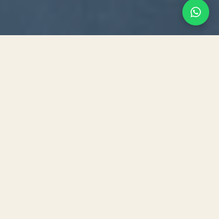
خدماتنا الرقمية في سلطنة
عُمان
في
شركة شراع – مسقط
، نقدّم مجموعة متكاملة من
الخدمات الرقمية في سلطنة عُمان
، تشمل
تصميم المواقع
،
برمجة التطبيقات
، و
التسويق الإلكتروني
الموجّه للسوق
المحلي العُماني. نُساعد الشركات الناشئة ورواد الأعمال في
بناء حضور رقمي احترافي ومؤثر داخل السلطنة. سواء كنت